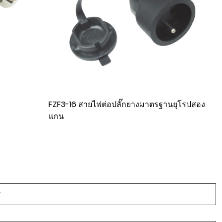
ฐานยุโรปสอง
JT-3A US Standard Elbow สามปลั๊กสายไฟ
PVC แกนทองแดงปลอดออกซิเจน