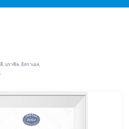
, บราซิล, อิสราเอล,
น