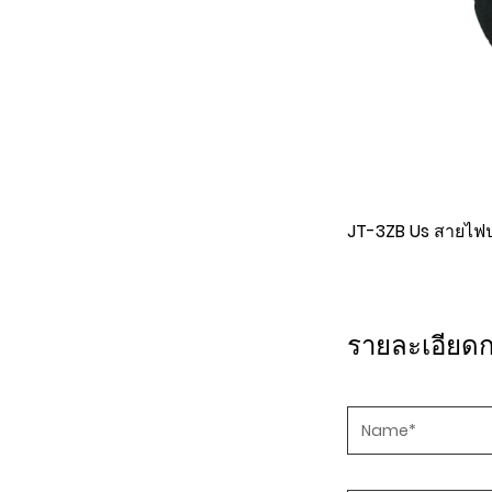
T-3ZB Us สายไฟปลั๊กส่วนต่อท้ายมาตรฐาน
JT2001 สายไฟมา
รายละเอียด