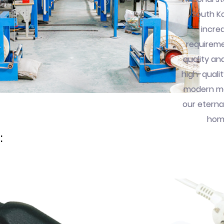
South Ko
incre
requireme
quality an
high-quali
modern ma
our eterna
home
: