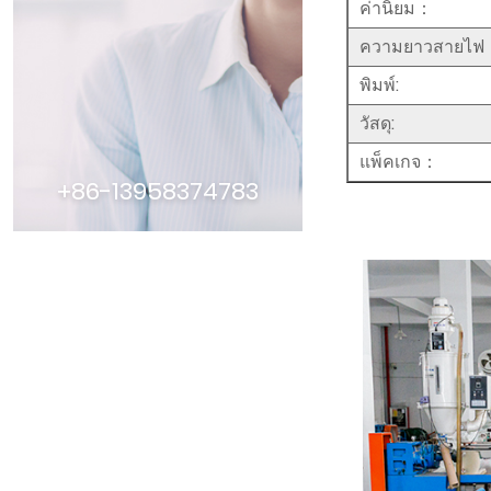
ค่านิยม：
ความยาวสายไฟ
พิมพ์:
วัสดุ:
แพ็คเกจ：
+86-13958374783