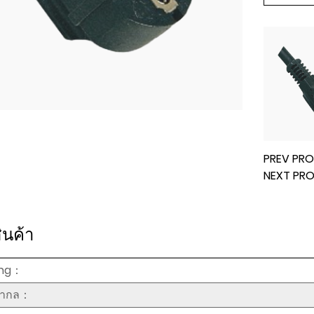
PREV PRO
NEXT PR
ินค้า
ying：
นสากล：