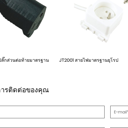
ตรฐานยุโรป
FZF3-16 สายไฟต่อปลั๊กยางมาตร
แกน
การติดต่อของคุณ