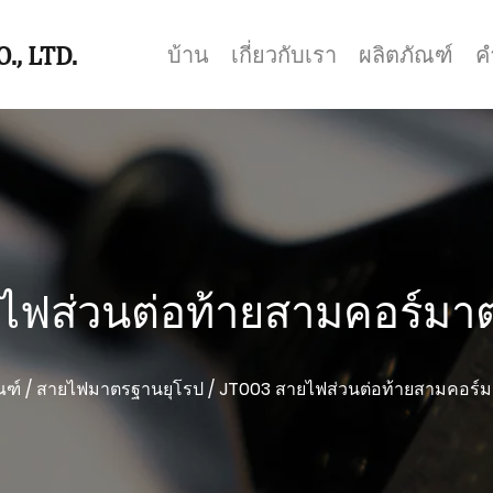
., LTD.
บ้าน
เกี่ยวกับเรา
ผลิตภัณฑ์
ค
ไฟส่วนต่อท้ายสามคอร์มา
ณฑ์
/
สายไฟมาตรฐานยุโรป
/
JT003 สายไฟส่วนต่อท้ายสามคอร์