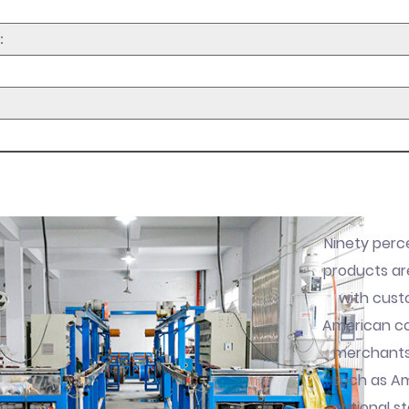
：
Ninety perc
products ar
with cust
American co
merchants.
such as Am
national st