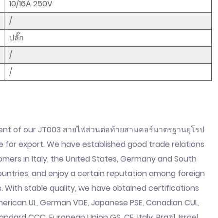
10/16A 250V
/
ปลั๊ก
/
/
ent of our JT003 สายไฟส่วนต่อท้ายสามคอร์มาตรฐานยุโรป
e for export. We have established good trade relations
omers in Italy, the United States, Germany and South
untries, and enjoy a certain reputation among foreign
 With stable quality, we have obtained certifications
erican UL, German VDE, Japanese PSE, Canadian CUL,
andard CCC, European Union GS, CE, Italy, Brazil, Israel,