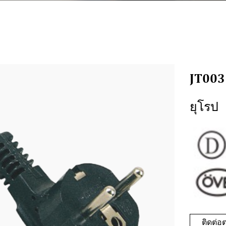
JT003
ยุโรป
ติดต่อต