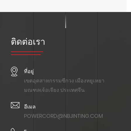
ติดต่อเรา
ที่อยู่
เขตอุตสาหกรรมซีกวง เมืองหยูเหยา
มณฑลเจ้อเจียง ประเทศจีน
อีเมล
POWERCORD@NBJINTING.COM