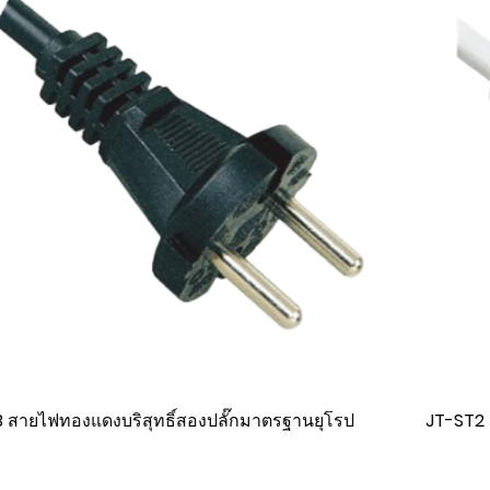
ยุโรป
JT-ST2 สายไฟมาตรฐาน IEC