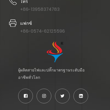
โทร
+86-13958374783
แฟกซ์
+86-0574-62125596
ผู้ผลิตสายไฟและปลั๊กมาตรฐานระดับมือ
อาชีพทั่วโลก