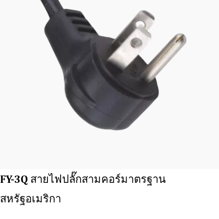
FY-3Q สายไฟปลั๊กสามคอร์มาตรฐาน
สหรัฐอเมริกา