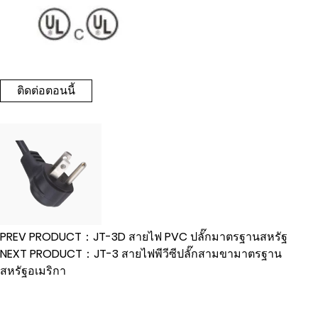
ติดต่อตอนนี้
PREV PRODUCT：JT-3D สายไฟ PVC ปลั๊กมาตรฐานสหรัฐ
NEXT PRODUCT：JT-3 สายไฟพีวีซีปลั๊กสามขามาตรฐาน
สหรัฐอเมริกา