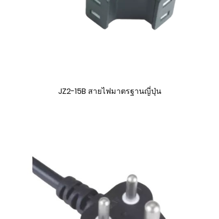
JZ2-15B สายไฟมาตรฐานญี่ปุ่น