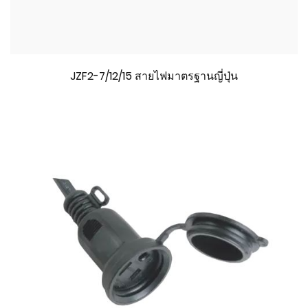
JZF2-7/12/15 สายไฟมาตรฐานญี่ปุ่น