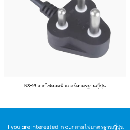
N3-16 สายไฟคอมพิวเตอร์มาตรฐานญี่ปุ่น
If you are interested in our สายไฟมาตรฐานญี่ปุ่น