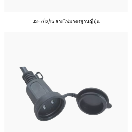
J3-7/12/15 สายไฟมาตรฐานญี่ปุ่น