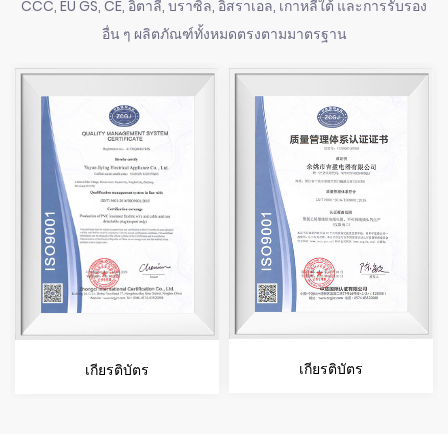
CCC, EU GS, CE, อิตาลี, บราซิล, อิสราเอล, เกาหลีใต้ และการรับรอง
อื่น ๆ ผลิตภัณฑ์ทั้งหมดตรงตามมาตรฐาน
เกียรติบัตร
เกียรติบัตร