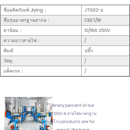
ชื่อผลิตภัณฑ์ Jiying：
JT002-อ
ชื่อรุ่นมาตรฐานสากล：
CEE7/16
ค่านิยม：
10/16A 250V
ความยาวสายไฟ：
/
พิมพ์:
ปลั๊ก
วัสดุ:
/
แพ็คเกจ：
/
Ninety percent of our
JT002-A สายไฟมาตรฐาน
ยุโรป products are for
export. We have