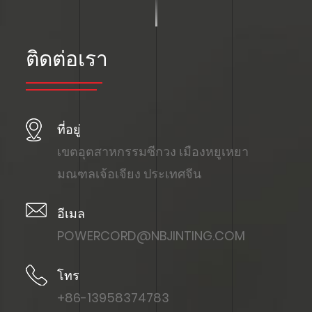
ติดต่อเรา
ที่อยู่
เขตอุตสาหกรรมซีกวง เมืองหยูเหยา
มณฑลเจ้อเจียง ประเทศจีน
อีเมล
POWERCORD@NBJINTING.COM
โทร
+86-13958374783