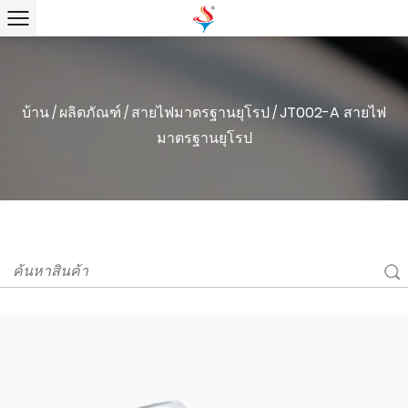
บ้าน
ผลิตภัณฑ์
สายไฟมาตรฐานยุโรป
JT002-A สายไฟ
/
/
/
มาตรฐานยุโรป