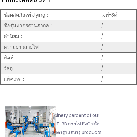
ชื่อผลิตภัณฑ์ Jiying：
เจที-3ดี
ชื่อรุ่นมาตรฐานสากล：
/
ค่านิยม：
/
ความยาวสายไฟ：
/
พิมพ์:
/
วัสดุ:
/
แพ็คเกจ：
/
Ninety percent of our
JT-3D สายไฟ PVC ปลั๊ก
มาตรฐานสหรัฐ products