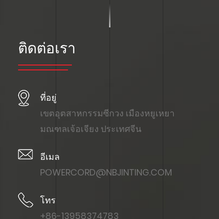
ติดต่อเรา
ที่อยู่
เขตอุตสาหกรรมซีกวง เมืองหยูเหยา
มณฑลเจ้อเจียง ประเทศจีน
อีเมล
POWERCORD@NBJINTING.COM
โทร
+86-13958374783