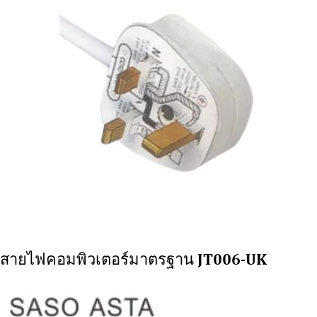
สายไฟคอมพิวเตอร์มาตรฐาน JT006-UK