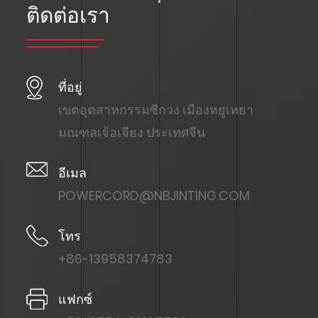
ติดต่อเรา
ที่อยู่
เขตอุตสาหกรรมซีกวง เมืองหยูเหยา
มณฑลเจ้อเจียง ประเทศจีน
อีเมล
POWERCORD@NBJINTING.COM
โทร
+86-13958374783
แฟกซ์